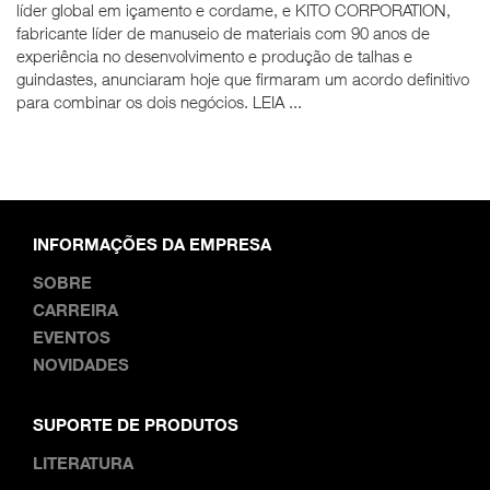
líder global em içamento e cordame, e KITO CORPORATION,
fabricante líder de manuseio de materiais com 90 anos de
experiência no desenvolvimento e produção de talhas e
guindastes, anunciaram hoje que firmaram um acordo definitivo
para combinar os dois negócios. LEIA ...
INFORMAÇÕES DA EMPRESA
SOBRE
CARREIRA
EVENTOS
NOVIDADES
SUPORTE DE PRODUTOS
LITERATURA