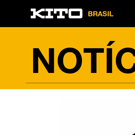
LB
Tire
NOTÍC