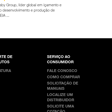
y Group, líder global em içamento e
no desenvolvimento e produção de
IA ...
RTE DE
SERVIÇO AO
UTOS
CONSUMIDOR
ATURA
FALE CONOSCO
COMO COMPRAR
SOLICITAÇÃO DE
MANUAIS
LOCALIZE UM
DISTRIBUIDOR
SOLICITE UMA
COTAÇÃO