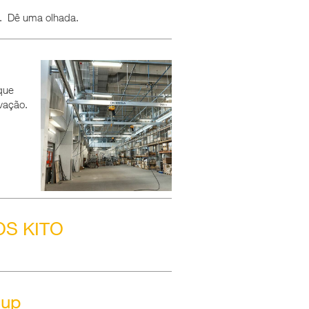
o. Dê uma olhada.
que
vação.
S KITO
oup