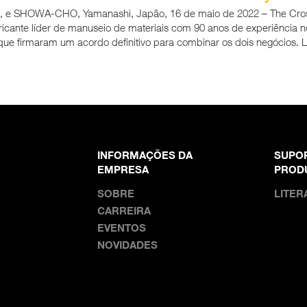
 e SHOWA-CHO, Yamanashi, Japão, 16 de maio de 2022 – The Crosb
ante líder de manuseio de materiais com 90 anos de experiência 
que firmaram um acordo definitivo para combinar os dois negócios. LE
INFORMAÇÕES DA
SUPO
EMPRESA
PROD
SOBRE
LITER
CARREIRA
EVENTOS
NOVIDADES