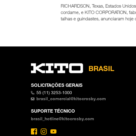
RICHARDSON, Texas, Estados Unidos,
cordame, e KITO CORPORATION, fabric
talhas e guindastes, anunciaram hoje 
SOLICITAÇÕES GERAIS
55 (11) 3253-1000
brasil_comercial@kitocrosby.com
SUPORTE TÉCNICO
brasil_hotline@kitocrosby.com