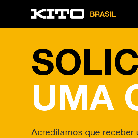
LB
Tire
SOLIC
UMA 
Acreditamos que receber 