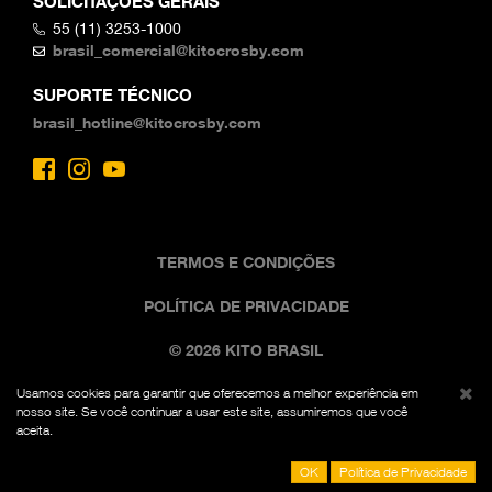
SOLICITAÇÕES GERAIS
55 (11) 3253-1000
brasil_comercial@kitocrosby.com
SUPORTE TÉCNICO
brasil_hotline@kitocrosby.com
TERMOS E CONDIÇÕES
POLÍTICA DE PRIVACIDADE
© 2026 KITO BRASIL
Usamos cookies para garantir que oferecemos a melhor experiência em
A imagem comercial preta e amarela é uma marca
nosso site. Se você continuar a usar este site, assumiremos que você
registrada da Kito Fed. Reg. Nº 7,342,071. Todos os
aceita.
direitos reservados.
OK
Política de Privacidade