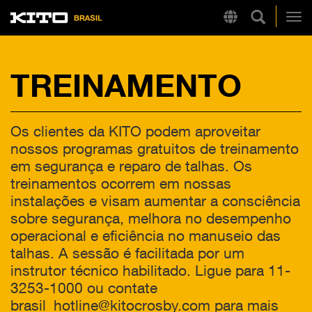
Pesquisa 
Region
Kito
Alt
TREINAMENTO
LINKS RÁPIDOS
LB
Os clientes da KITO podem aproveitar
Tire Chain Finder
nossos programas gratuitos de treinamento
em segurança e reparo de talhas. Os
treinamentos ocorrem em nossas
instalações e visam aumentar a consciência
sobre segurança, melhora no desempenho
operacional e eficiência no manuseio das
talhas. A sessão é facilitada por um
instrutor técnico habilitado. Ligue para 11-
3253-1000 ou contate
brasil_hotline@kitocrosby.com para mais