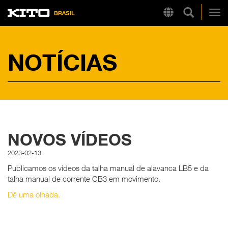
Pesquisa 
Region
Kito
Alt
NOTÍCIAS
LINKS RÁPIDOS
LB
Tire Chain Finder
NOVOS VÍDEOS
2023-02-13
Publicamos os videos da talha manual de alavanca LB5 e da
talha manual de corrente CB3 em movimento.
Dê uma olhada.