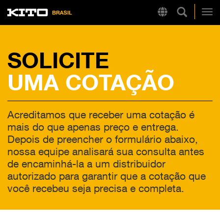
Pesquisa 
Region
Kito
Alt
SOLICITE
LINKS RÁPIDOS
UMA COTAÇÃO
LB
Tire Chain Finder
Acreditamos que receber uma cotação é
mais do que apenas preço e entrega.
Depois de preencher o formulário abaixo,
nossa equipe analisará sua consulta antes
de encaminhá-la a um distribuidor
autorizado para garantir que a cotação que
você recebeu seja precisa e completa.