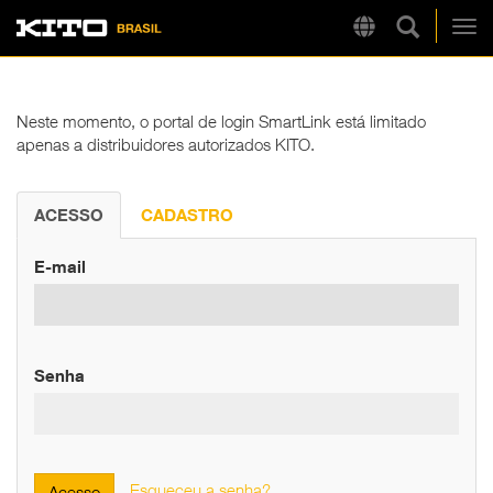
Pesquisa 
Region
Kito
Alt
Neste momento, o portal de login SmartLink está limitado
apenas a distribuidores autorizados KITO.
LINKS RÁPIDOS
LB
Tire Chain Finder
ACESSO
CADASTRO
E-mail
Senha
Esqueceu a senha?
Acesso