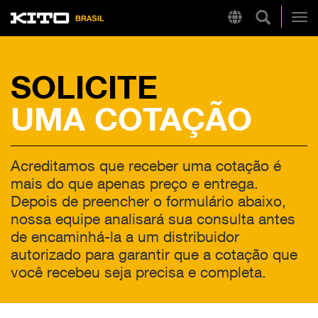
Pesquisa 
Region
Kito
Alt
SOLICITE
LINKS RÁPIDOS
UMA COTAÇÃO
LB
Tire Chain Finder
Acreditamos que receber uma cotação é
mais do que apenas preço e entrega.
Depois de preencher o formulário abaixo,
nossa equipe analisará sua consulta antes
de encaminhá-la a um distribuidor
autorizado para garantir que a cotação que
você recebeu seja precisa e completa.