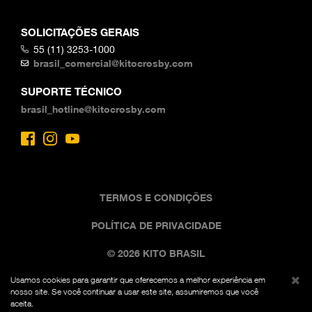
SOLICITAÇÕES GERAIS
55 (11) 3253-1000
brasil_comercial@kitocrosby.com
SUPORTE TÉCNICO
brasil_hotline@kitocrosby.com
TERMOS E CONDIÇÕES
POLÍTICA DE PRIVACIDADE
© 2026 KITO BRASIL
Usamos cookies para garantir que oferecemos a melhor experiência em
A imagem comercial preta e amarela é uma marca
nosso site. Se você continuar a usar este site, assumiremos que você
registrada da Kito Fed. Reg. Nº 7,342,071. Todos os
aceita.