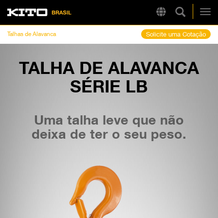
Pesquisa 
Region
Kito
Alt
Talhas de Alavanca
Solicite uma Cotação
TALHA DE ALAVANCA
LINKS RÁPIDOS
SÉRIE LB
LB
Tire Chain Finder
Uma talha leve que não
deixa de ter o seu peso.