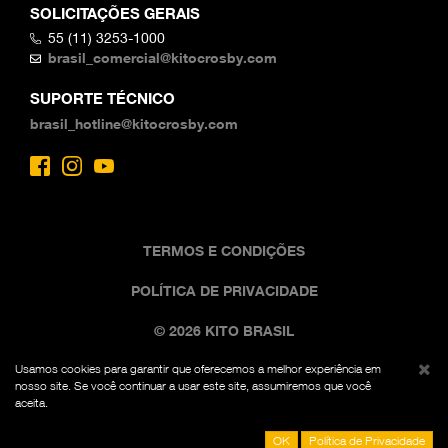
SOLICITAÇÕES GERAIS
55 (11) 3253-1000
brasil_comercial@kitocrosby.com
SUPORTE TÉCNICO
brasil_hotline@kitocrosby.com
TERMOS E CONDIÇÕES
POLÍTICA DE PRIVACIDADE
© 2026 KITO BRASIL
Usamos cookies para garantir que oferecemos a melhor experiência em
A imagem comercial preta e amarela é uma marca
nosso site. Se você continuar a usar este site, assumiremos que você
registrada da Kito Fed. Reg. Nº 7,342,071. Todos os
aceita.
direitos reservados.
OK
Política de Privacidade