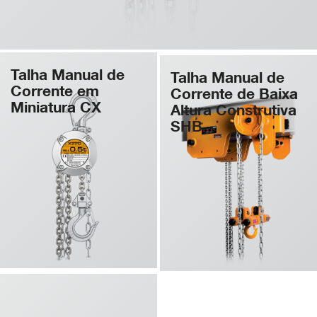
Talha Manual de
Talha de Corrente
Talha Manual de
Corrente em
Manual ATEX
Corrente de Baixa
Miniatura CX
Altura Construtiva
SHB