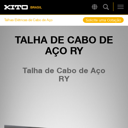
Pesquisa 
Region
Kito
Alt
Talhas Elétricas de Cabo de Aço
Solicite uma Cotação
TALHA DE CABO DE
LINKS RÁPIDOS
AÇO RY
LB
Tire Chain Finder
Talha de Cabo de Aço
RY