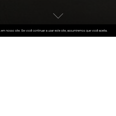
em nosso site. Se você continuar a usar este site, assumiremos que você aceita.
 LEVE DE ALUMÍNIO KIT
Viga Dupla