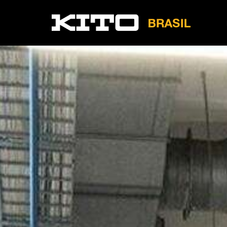
LB
Tire