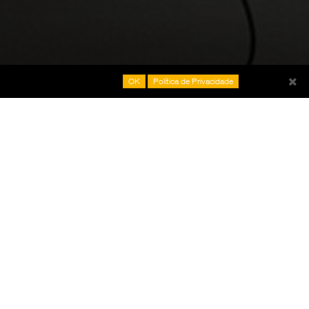
OK
Política de Privacidade
O ERIKKILA
Monovia Reta