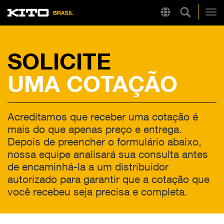
Pesquisa 
Region
Kito
Alt
SOLICITE
LINKS RÁPIDOS
UMA COTAÇÃO
LB
Tire Chain Finder
Acreditamos que receber uma cotação é
mais do que apenas preço e entrega.
Depois de preencher o formulário abaixo,
nossa equipe analisará sua consulta antes
de encaminhá-la a um distribuidor
autorizado para garantir que a cotação que
você recebeu seja precisa e completa.