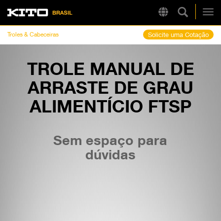
Pesquisa 
Region
Kito
Alt
Troles & Cabeceiras
Solicite uma Cotação
TROLE MANUAL DE
LINKS RÁPIDOS
ARRASTE DE GRAU
LB
Tire Chain Finder
ALIMENTÍCIO FTSP
Sem espaço para
dúvidas