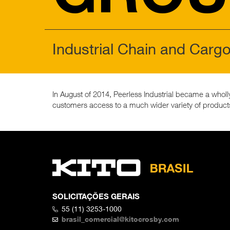
Industrial Chain and Cargo 
In August of 2014, Peerless Industrial became a whol
customers access to a much wider variety of product
SOLICITAÇÕES GERAIS
55 (11) 3253-1000
brasil_comercial@kitocrosby.com