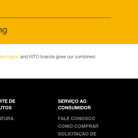
ng
Harrington
and KITO brands gives our combined
RTE DE
SERVIÇO AO
UTOS
CONSUMIDOR
ATURA
FALE CONOSCO
COMO COMPRAR
SOLICITAÇÃO DE