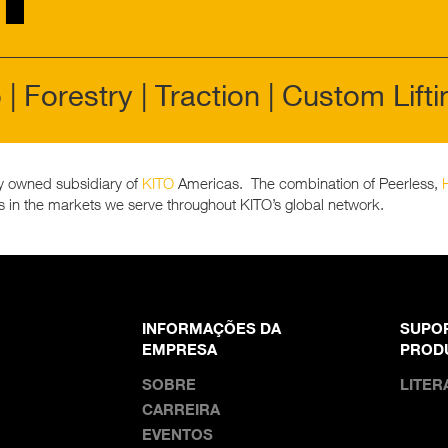
| Forestry | Traction | Custom Lifti
ly owned subsidiary of
KITO
Americas. The combination of Peerless,
s in the markets we serve throughout KITO’s global network.
INFORMAÇÕES DA
SUPO
EMPRESA
PROD
SOBRE
LITER
CARREIRA
EVENTOS