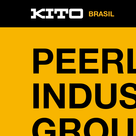
LB
Tire
PEER
INDU
GROU