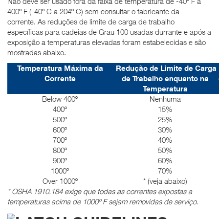
Não deve ser usado fora da faixa de temperatura de -40º F a
400º F (-40º C a 204º C) sem consultar o fabricante da
corrente.
As reduções de limite de carga de trabalho
específicas para cadeias de Grau 100 usadas durrante e após a
exposição a temperaturas elevadas foram estabelecidas e são
mostradas abaixo.
Temperatura Máxima da
Redução de Limite de Carga
Corrente
de Trabalho enquanto na
Temperatura
Below 400º
Nenhuma
400º
15%
500º
25%
600º
30%
700º
40%
800º
50%
900º
60%
1000º
70%
Over 1000º
* (veja abaixo)
* OSHA 1910.184 exige que todas as correntes expostas a
temperaturas acima de 1000º F sejam removidas de serviço.