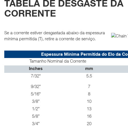
TABELA DE DESGASTE DA
CORRENTE
Se a corrente estiver desgastada abaixo da espessura
mínima permitida (T), retire a corrente de serviço.
Espessura Mínima Permitida do Elo da Co
Tamanho Nominal da Corrente
Inches
mm
7/32"
5.5
9/32”
7
5/16"
8
3/8”
10
1/2”
13
5/8”
16
3/4”
20