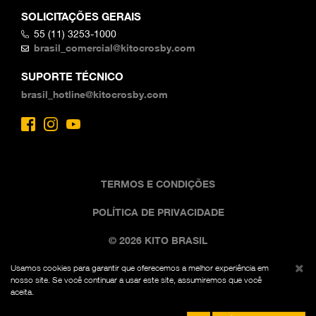
SOLICITAÇÕES GERAIS
55 (11) 3253-1000
brasil_comercial@kitocrosby.com
SUPORTE TÉCNICO
brasil_hotline@kitocrosby.com
TERMOS E CONDIÇÕES
POLÍTICA DE PRIVACIDADE
© 2026 KITO BRASIL
Usamos cookies para garantir que oferecemos a melhor experiência em
A imagem comercial preta e amarela é uma marca
nosso site. Se você continuar a usar este site, assumiremos que você
registrada da Kito Fed. Reg. Nº 7,342,071. Todos os
aceita.
direitos reservados.