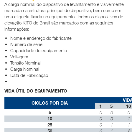
A carga nominal do dispositivo de levantamento é visivelmente
marcada na estrutura principal do dispositivo, bem como em
uma etiqueta fixada no equipamento.
Todos os dispositivos de
elevação KITO do Brasil são marcados com as seguintes
informações:
Nome e endereço do fabricante
Número de série
Capacidade do equipamento
Voltagem
Tensão Nominal
Carga Nominal
Data de Fabricação
VIDA ÚTIL DO EQUIPAMENTO
VID
CICLOS POR DIA
1
5
10
5
0
0
0
10
0
0
1
25
0
1
1
50
0
1
2