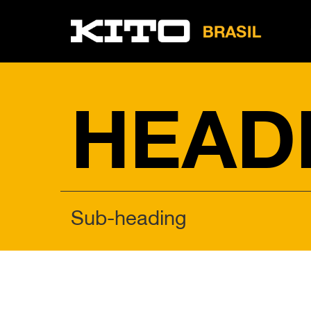
LB
Tire
HEAD
Sub-heading